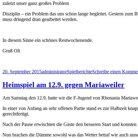
zuletzt unser ganz großes Problem
Disziplin – ein Problem das uns schon lange begleitet. Gestern zum B
muss dringend dran gearbeitet werden.
In diesem Sinne ein schönes Restwochenende.
Gruß Oli
Veröffentlicht
Autor
Kategorien
20. September 2015
administrator
Spielberichte
Schreibe einen Komme
am
Heimspiel am 12.9. gegen Mariaweiler
Am Samstag den 12.9. hatte wir die F-Jugend von Rhenania Mariawei
In einer von Anfang an sehr offenen Partie stand es zur Halbzeit kna
gerechtfertigt.
Nach der Pause erwischten die Gäste den besseren Start und konnten 
Nun brachen die Dämme sowohl was das Wetter betraf wie auch unser