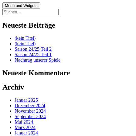
Zum
Menü und Widgets
fussball.nenitschka.de
News Blog der F-Jugend
Inhalt
Suchen
springen
nach:
Neueste Beiträge
(kein Titel)
(kein Titel)
Saison 24/25 Teil 2
Saison 24/25 Teil 1
Nachtrag unserer Spiele
Neueste Kommentare
Archiv
Januar 2025
Dezember 2024
November 2024
September 2024
Mai 2024
März 2024
Januar 2024