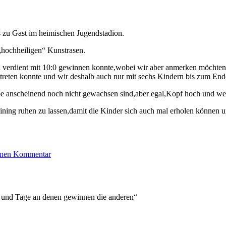
 zu Gast im heimischen Jugendstadion.
„hochheiligen“ Kunstrasen.
 verdient mit 10:0 gewinnen konnte,wobei wir aber anmerken möchten,da
ntreten konnte und wir deshalb auch nur mit sechs Kindern bis zum Ende
be anscheinend noch nicht gewachsen sind,aber egal,Kopf hoch und wei
ning ruhen zu lassen,damit die Kinder sich auch mal erholen können un
zu
einen Kommentar
Rückrundenauftakt
gegen
Arnoldsweiler
an und Tage an denen gewinnen die anderen“