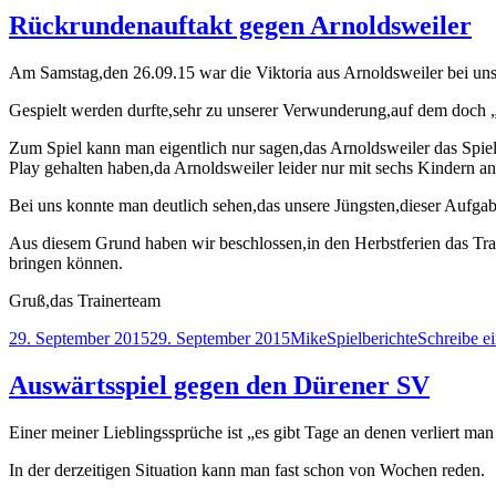
Rückrundenauftakt gegen Arnoldsweiler
Am Samstag,den 26.09.15 war die Viktoria aus Arnoldsweiler bei uns
Gespielt werden durfte,sehr zu unserer Verwunderung,auf dem doch 
Zum Spiel kann man eigentlich nur sagen,das Arnoldsweiler das Spiel
Play gehalten haben,da Arnoldsweiler leider nur mit sechs Kindern a
Bei uns konnte man deutlich sehen,das unsere Jüngsten,dieser Aufga
Aus diesem Grund haben wir beschlossen,in den Herbstferien das Trai
bringen können.
Gruß,das Trainerteam
Veröffentlicht
Autor
Kategorien
29. September 2015
29. September 2015
Mike
Spielberichte
Schreibe 
am
Auswärtsspiel gegen den Dürener SV
Einer meiner Lieblingssprüche ist „es gibt Tage an denen verliert m
In der derzeitigen Situation kann man fast schon von Wochen reden.