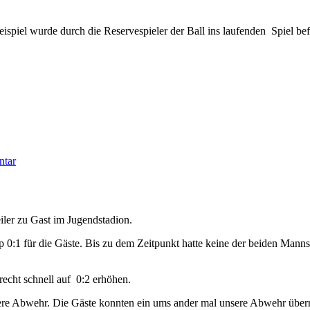
eispiel wurde durch die Reservespieler der Ball ins laufenden Spiel be
zu
ntar
Auswärtsspiel
gegen
den
Dürener
ler zu Gast im Jugendstadion.
SV
pp 0:1 für die Gäste. Bis zu dem Zeitpunkt hatte keine der beiden Man
recht schnell auf 0:2 erhöhen.
e Abwehr. Die Gäste konnten ein ums ander mal unsere Abwehr überru