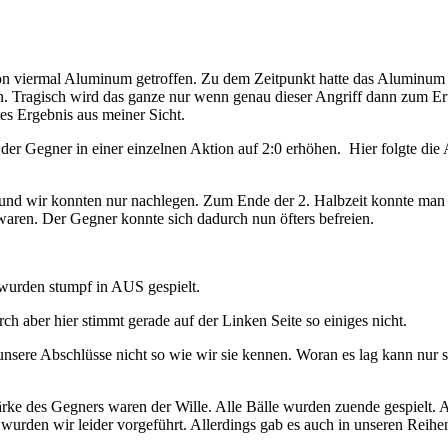
 viermal Aluminum getroffen. Zu dem Zeitpunkt hatte das Aluminum m
nn. Tragisch wird das ganze nur wenn genau dieser Angriff dann zum Erf
tes Ergebnis aus meiner Sicht.
der Gegner in einer einzelnen Aktion auf 2:0 erhöhen. Hier folgte die
 und wir konnten nur nachlegen. Zum Ende der 2. Halbzeit konnte man m
aren. Der Gegner konnte sich dadurch nun öfters befreien.
 wurden stumpf in AUS gespielt.
 aber hier stimmt gerade auf der Linken Seite so einiges nicht.
nsere Abschlüsse nicht so wie wir sie kennen. Woran es lag kann nur sp
ärke des Gegners waren der Wille. Alle Bälle wurden zuende gespielt. A
wurden wir leider vorgeführt. Allerdings gab es auch in unseren Reihen