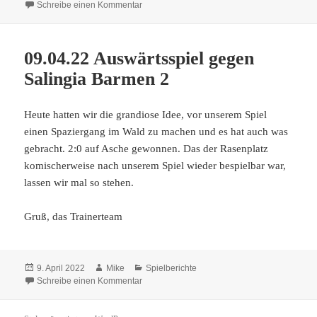
am
zu 23.04.22 Heimspiel gegen den SC Aleman
Schreibe einen Kommentar
09.04.22 Auswärtsspiel gegen
Salingia Barmen 2
Heute hatten wir die grandiose Idee, vor unserem Spiel
einen Spaziergang im Wald zu machen und es hat auch was
gebracht. 2:0 auf Asche gewonnen. Das der Rasenplatz
komischerweise nach unserem Spiel wieder bespielbar war,
lassen wir mal so stehen.
Gruß, das Trainerteam
Veröffentlicht
Autor
Kategorien
9. April 2022
Mike
Spielberichte
am
zu 09.04.22 Auswärtsspiel gegen Salingia B
Schreibe einen Kommentar