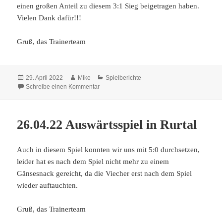
einen großen Anteil zu diesem 3:1 Sieg beigetragen haben.
Vielen Dank dafür!!!
Gruß, das Trainerteam
Veröffentlicht
Autor
Kategorien
29. April 2022
Mike
Spielberichte
am
zu 28.04.22 Auswärtsspiel beim FC Düren 77
Schreibe einen Kommentar
26.04.22 Auswärtsspiel in Rurtal
Auch in diesem Spiel konnten wir uns mit 5:0 durchsetzen,
leider hat es nach dem Spiel nicht mehr zu einem
Gänsesnack gereicht, da die Viecher erst nach dem Spiel
wieder auftauchten.
Gruß, das Trainerteam