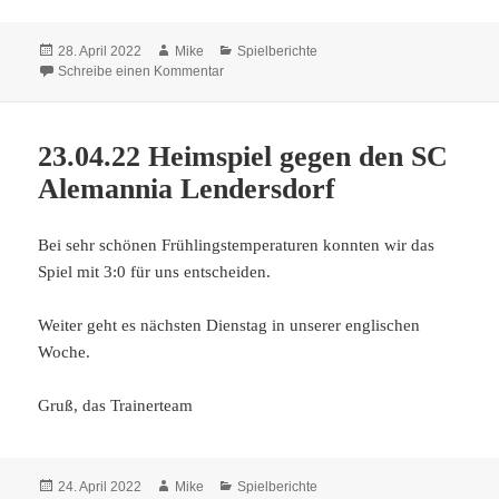
Veröffentlicht
Autor
Kategorien
28. April 2022
Mike
Spielberichte
am
zu 26.04.22 Auswärtsspiel in Rurtal
Schreibe einen Kommentar
23.04.22 Heimspiel gegen den SC
Alemannia Lendersdorf
Bei sehr schönen Frühlingstemperaturen konnten wir das
Spiel mit 3:0 für uns entscheiden.
Weiter geht es nächsten Dienstag in unserer englischen
Woche.
Gruß, das Trainerteam
Veröffentlicht
Autor
Kategorien
24. April 2022
Mike
Spielberichte