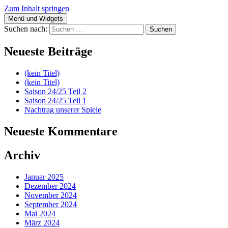
Zum Inhalt springen
Menü und Widgets
fussball.nenitschka.de
News Blog der F-Jugend
Suchen nach:
Neueste Beiträge
(kein Titel)
(kein Titel)
Saison 24/25 Teil 2
Saison 24/25 Teil 1
Nachtrag unserer Spiele
Neueste Kommentare
Archiv
Januar 2025
Dezember 2024
November 2024
September 2024
Mai 2024
März 2024