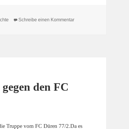
en
zu Auswärtsspiel bei Vikto
ichte
Schreibe einen Kommentar
l gegen den FC
f die Truppe vom FC Düren 77/2.Da es