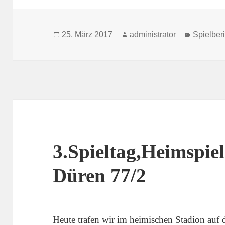
Veröffentlicht
Autor
Kategori
25. März 2017
administrator
Spielber
am
3.Spieltag,Heimspie
Düren 77/2
Heute trafen wir im heimischen Stadion au