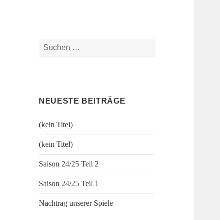
fussball.nenitschka.de
Suchen
News Blog der F-Jugend
nach:
NEUESTE BEITRÄGE
(kein Titel)
(kein Titel)
Saison 24/25 Teil 2
Saison 24/25 Teil 1
Nachtrag unserer Spiele