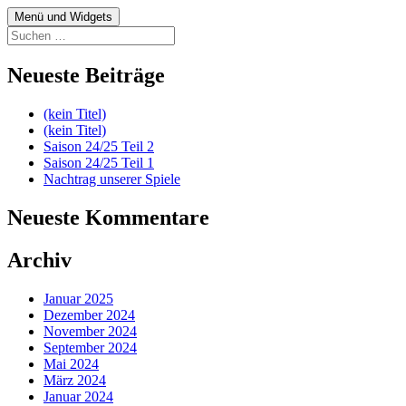
Zum
Menü und Widgets
fussball.nenitschka.de
News Blog der F-Jugend
Inhalt
Suchen
springen
nach:
Neueste Beiträge
(kein Titel)
(kein Titel)
Saison 24/25 Teil 2
Saison 24/25 Teil 1
Nachtrag unserer Spiele
Neueste Kommentare
Archiv
Januar 2025
Dezember 2024
November 2024
September 2024
Mai 2024
März 2024
Januar 2024