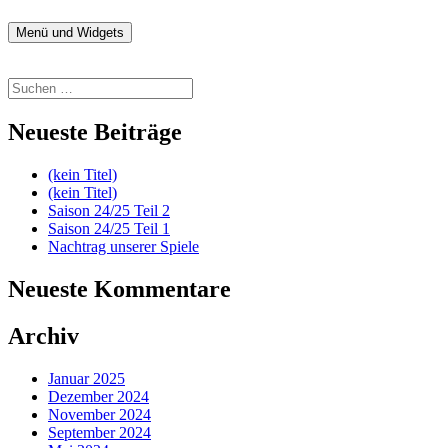
Zum
Inhalt
Menü und Widgets
fussball.nenitschka.de
News Blog der F-Jugend
springen
Suchen
nach:
Neueste Beiträge
(kein Titel)
(kein Titel)
Saison 24/25 Teil 2
Saison 24/25 Teil 1
Nachtrag unserer Spiele
Neueste Kommentare
Archiv
Januar 2025
Dezember 2024
November 2024
September 2024