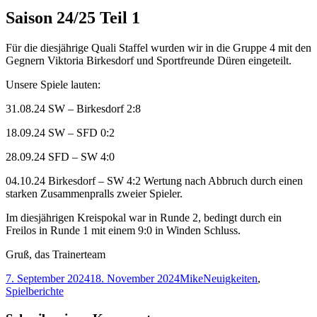
Saison 24/25 Teil 1
Für die diesjährige Quali Staffel wurden wir in die Gruppe 4 mit den
Gegnern Viktoria Birkesdorf und Sportfreunde Düren eingeteilt.
Unsere Spiele lauten:
31.08.24 SW – Birkesdorf 2:8
18.09.24 SW – SFD 0:2
28.09.24 SFD – SW 4:0
04.10.24 Birkesdorf – SW 4:2 Wertung nach Abbruch durch einen
starken Zusammenpralls zweier Spieler.
Im diesjährigen Kreispokal war in Runde 2, bedingt durch ein
Freilos in Runde 1 mit einem 9:0 in Winden Schluss.
Gruß, das Trainerteam
Veröffentlicht
Autor
Kategorien
7. September 2024
18. November 2024
Mike
Neuigkeiten
,
am
Spielberichte