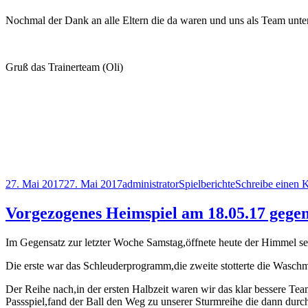
Nochmal der Dank an alle Eltern die da waren und uns als Team unter
Gruß das Trainerteam (Oli)
Veröffentlicht
Autor
Kategorien
27. Mai 2017
27. Mai 2017
administrator
Spielberichte
Schreibe einen
am
Vorgezogenes Heimspiel am 18.05.17 gegen
Im Gegensatz zur letzter Woche Samstag,öffnete heute der Himmel s
Die erste war das Schleuderprogramm,die zweite stotterte die Waschma
Der Reihe nach,in der ersten Halbzeit waren wir das klar bessere Team
Passspiel,fand der Ball den Weg zu unserer Sturmreihe die dann durc