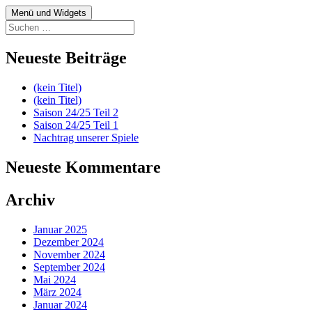
Zum
Menü und Widgets
fussball.nenitschka.de
News Blog der F-Jugend
Inhalt
Suchen
springen
nach:
Neueste Beiträge
(kein Titel)
(kein Titel)
Saison 24/25 Teil 2
Saison 24/25 Teil 1
Nachtrag unserer Spiele
Neueste Kommentare
Archiv
Januar 2025
Dezember 2024
November 2024
September 2024
Mai 2024
März 2024
Januar 2024