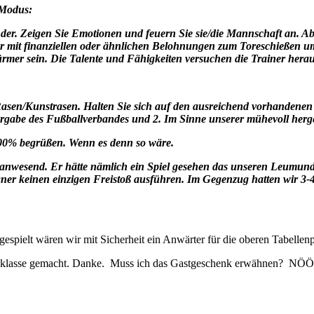
 Modus:
nder. Zeigen Sie Emotionen und feuern Sie sie/die Mannschaft an. Ab
 mit finanziellen oder ähnlichen Belohnungen zum Toreschießen um j
türmer sein. Die Talente und Fähigkeiten versuchen die Trainer hera
 Rasen/Kunstrasen. Halten Sie sich auf den ausreichend vorhandenen 
 Vorgabe des Fußballverbandes und 2. Im Sinne unserer mühevoll her
u 100% begrüßen. Wenn es denn so wäre.
icht anwesend. Er hätte nämlich ein Spiel gesehen das unseren Leumu
ner keinen einzigen Freistoß ausführen. Im Gegenzug hatten wir 3-4 
 gespielt wären wir mit Sicherheit ein Anwärter für die oberen Tabellen
 Ihr klasse gemacht. Danke. Muss ich das Gastgeschenk erwähne