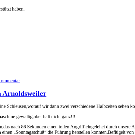
stützt haben.
zu
 Kommentar
Auswärtsspiel
beim
 Arnoldsweiler
VfVuJ1902
Winden
eine Schleusen,worauf wir dann zwei verschiedene Halbzeiten sehen ko
e.V.
schine gewaltig,aber halt nicht ganz!!!
,das nach 86 Sekunden einen tollen Angriff,eingeleitet durch unsere Ab
h einen „Sonntagsschuß“ die Führung herstellen konnten.Beflügelt von d