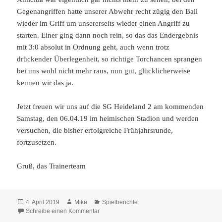
Gegenangriffen hatte unserer Abwehr recht zügig den Ball
wieder im Griff um unsererseits wieder einen Angriff zu
starten. Einer ging dann noch rein, so das das Endergebnis
mit 3:0 absolut in Ordnung geht, auch wenn trotz
drückender Überlegenheit, so richtige Torchancen sprangen
bei uns wohl nicht mehr raus, nun gut, glücklicherweise
kennen wir das ja.
Jetzt freuen wir uns auf die SG Heideland 2 am kommenden
Samstag, den 06.04.19 im heimischen Stadion und werden
versuchen, die bisher erfolgreiche Frühjahrsrunde,
fortzusetzen.
Gruß, das Trainerteam
Veröffentlicht
Autor
Kategorien
4. April 2019
Mike
Spielberichte
am
zu Heimspiel gegen Amicitia Schleiden am 0
Schreibe einen Kommentar