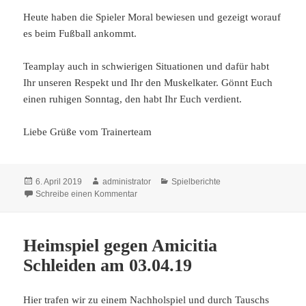
Heute haben die Spieler Moral bewiesen und gezeigt worauf
es beim Fußball ankommt.
Teamplay auch in schwierigen Situationen und dafür habt
Ihr unseren Respekt und Ihr den Muskelkater. Gönnt Euch
einen ruhigen Sonntag, den habt Ihr Euch verdient.
Liebe Grüße vom Trainerteam
Veröffentlicht
Autor
Kategorien
6. April 2019
administrator
Spielberichte
am
zu Heimspiel gegen die SG Heideland
Schreibe einen Kommentar
Heimspiel gegen Amicitia
Schleiden am 03.04.19
Hier trafen wir zu einem Nachholspiel und durch Tauschs