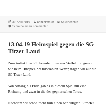
Veröffentlicht
Autor
Kategorien
30. April 2019
administrator
Spielberichte
am
zu Auswärtsspiel bei der SG Sophienhöhe
Schreibe einen Kommentar
13.04.19 Heimspiel gegen die SG
Titzer Land
Zum Auftakt der Rückrunde in unserer Staffel und genau
wie beim Hinspiel, bei miserablen Wetter, tragen wir auf die
SG Titzer Land.
Von Anfang bis Ende gab es in diesem Spiel nur eine
Richtung und zwar in die des gegnerischen Tores.
Nachdem wir schon recht früh einen berichtigten Elfmeter