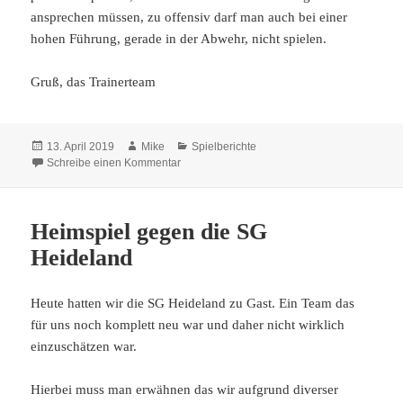
ansprechen müssen, zu offensiv darf man auch bei einer
hohen Führung, gerade in der Abwehr, nicht spielen.
Gruß, das Trainerteam
Veröffentlicht
Autor
Kategorien
13. April 2019
Mike
Spielberichte
am
zu 13.04.19 Heimspiel gegen die SG Titzer L
Schreibe einen Kommentar
Heimspiel gegen die SG
Heideland
Heute hatten wir die SG Heideland zu Gast. Ein Team das
für uns noch komplett neu war und daher nicht wirklich
einzuschätzen war.
Hierbei muss man erwähnen das wir aufgrund diverser