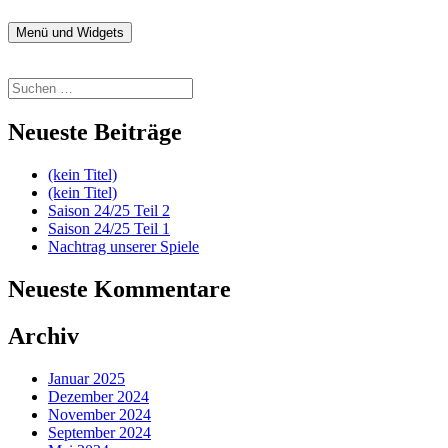
Zum
Inhalt
Menü und Widgets
fussball.nenitschka.de
News Blog der F-Jugend
springen
Suchen
nach:
Neueste Beiträge
(kein Titel)
(kein Titel)
Saison 24/25 Teil 2
Saison 24/25 Teil 1
Nachtrag unserer Spiele
Neueste Kommentare
Archiv
Januar 2025
Dezember 2024
November 2024
September 2024