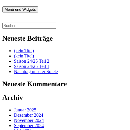
Zum
Inhalt
Menü und Widgets
fussball.nenitschka.de
News Blog der F-Jugend
springen
Suchen
nach:
Neueste Beiträge
(kein Titel)
(kein Titel)
Saison 24/25 Teil 2
Saison 24/25 Teil 1
Nachtrag unserer Spiele
Neueste Kommentare
Archiv
Januar 2025
Dezember 2024
November 2024
September 2024