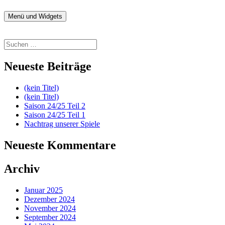
Zum
Inhalt
Menü und Widgets
fussball.nenitschka.de
News Blog der F-Jugend
springen
Suchen
nach:
Neueste Beiträge
(kein Titel)
(kein Titel)
Saison 24/25 Teil 2
Saison 24/25 Teil 1
Nachtrag unserer Spiele
Neueste Kommentare
Archiv
Januar 2025
Dezember 2024
November 2024
September 2024