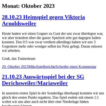
Monat:
Oktober 2023
28.10.23 Heimspiel gegen Viktoria
Arnoldsweiler
Heute hatten wir einen Gegner zu Gast der uns zwar überlegen war,
wir aber trotzdem über die ganze Spielzeit sehr gut dagegen halten
konnten. Das 0:5 war zwar verdient allerdings haben wir uns 3
Gegentore mehr oder weniger selbst ins Netz gelegt. Daran müssen
wir arbeiten.
Gruß, das Trainerteam
Veröffentlicht
Autor
Kategorien
zu
29. Oktober 2023
Mike
Spielberichte
Schreibe einen Kommentar
am
28.10.
Heims
21.10.23 Auswärtsspiel bei der SG
gegen
Derichsweiler/Mariaweiler
Viktor
Arnold
In unserem ersten Spiel in der Sonderliga überhaupt konnten wir uns
gleich den ersten Punkt ergattern. Das Spiel endete mit einem 1:1
wobei wir uns aber auch nicht über eine Niederlage hätten
beschweren können.