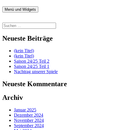
Zum
Inhalt
Menü und Widgets
fussball.nenitschka.de
News Blog der F-Jugend
springen
Suchen
nach:
Neueste Beiträge
(kein Titel)
(kein Titel)
Saison 24/25 Teil 2
Saison 24/25 Teil 1
Nachtrag unserer Spiele
Neueste Kommentare
Archiv
Januar 2025
Dezember 2024
November 2024
September 2024